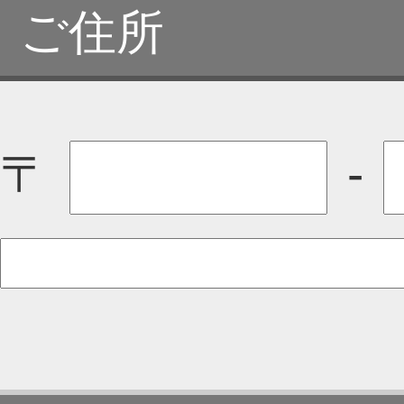
ご住所
〒
-