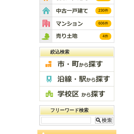
230件
606件
4件
絞込検索
フリーワード検索