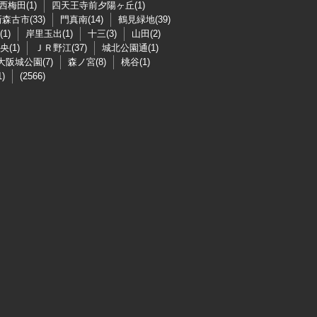
西梅田(1)
四天王寺前夕陽ヶ丘(1)
森古市(33)
門真南(14)
鶴見緑地(39)
1)
岸里玉出(1)
十三(3)
山田(2)
(1)
ＪＲ野江(37)
城北公園通(1)
大阪城公園(7)
森ノ宮(8)
桃谷(1)
)
(2566)