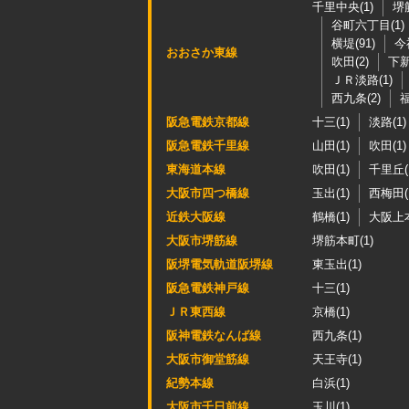
千里中央(1)
堺
谷町六丁目(1)
横堤(91)
今
おおさか東線
吹田(2)
下新
ＪＲ淡路(1)
西九条(2)
福
阪急電鉄京都線
十三(1)
淡路(1)
阪急電鉄千里線
山田(1)
吹田(1)
東海道本線
吹田(1)
千里丘(
大阪市四つ橋線
玉出(1)
西梅田(
近鉄大阪線
鶴橋(1)
大阪上本
大阪市堺筋線
堺筋本町(1)
阪堺電気軌道阪堺線
東玉出(1)
阪急電鉄神戸線
十三(1)
ＪＲ東西線
京橋(1)
阪神電鉄なんば線
西九条(1)
大阪市御堂筋線
天王寺(1)
紀勢本線
白浜(1)
大阪市千日前線
玉川(1)