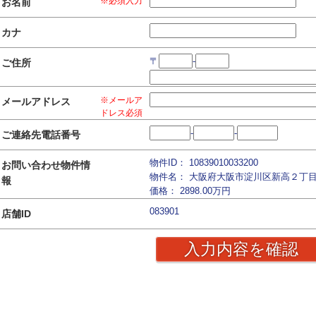
※必須入力
お名前
カナ
〒
-
ご住所
※メールア
メールアドレス
ドレス必須
-
-
ご連絡先電話番号
物件ID： 10839010033200
お問い合わせ物件情
物件名： 大阪府大阪市淀川区新高２丁
報
価格： 2898.00万円
083901
店舗ID