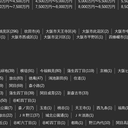
00万円〜4,500万円
4,500万円〜5,000万円
5,000万円〜5,500万円
5,
00万円〜7,500万円
7,500万円〜8,000万円
8,000万円〜8,500万円
8,
見区(296)
吹田市(4)
大阪市天王寺区(4)
大阪市此花区(2)
大阪市中
1)
大阪市西成区(1)
大阪市淀川区(1)
大阪市平野区(1)
四條畷市(1)
緑地(39)
横堤(91)
今福鶴見(80)
蒲生四丁目(119)
京橋(1)
大阪ビ
5)
放出(83)
徳庵(47)
鴻池新田(6)
住道(1)
9)
関目(69)
森小路(2)
3)
蒲生四丁目(39)
関目成育(22)
新森古市(33)
50)
谷町四丁目(1)
公園(7)
森ノ宮(7)
玉造(1)
桃谷(1)
天王寺(1)
西九条(1)
福島(1
放出(22)
ＪＲ野江(37)
城北公園通(1)
ＪＲ淡路(1)
(1)
谷町六丁目(1)
谷町四丁目(1)
都島(1)
野江内代(10)
関目高殿