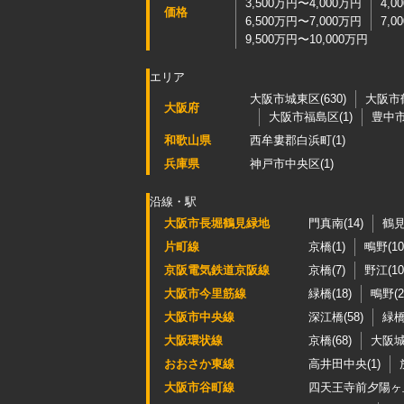
3,500万円〜4,000万円
4,0
価格
6,500万円〜7,000万円
7,0
9,500万円〜10,000万円
エリア
大阪市城東区(630)
大阪市鶴
大阪府
大阪市福島区(1)
豊中市(
和歌山県
西牟婁郡白浜町(1)
兵庫県
神戸市中央区(1)
沿線・駅
大阪市長堀鶴見緑地
門真南(14)
鶴見
片町線
京橋(1)
鴫野(10
京阪電気鉄道京阪線
京橋(7)
野江(10
大阪市今里筋線
緑橋(18)
鴫野(2
大阪市中央線
深江橋(58)
緑橋(
大阪環状線
京橋(68)
大阪城
おおさか東線
高井田中央(1)
大阪市谷町線
四天王寺前夕陽ヶ丘