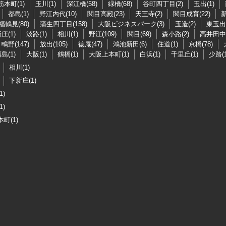
筋本町(1)
玉川(1)
深江橋(58)
緑橋(68)
谷町四丁目(2)
玉出(1)
都島(1)
野江内代(10)
関目高殿(23)
天王寺(2)
関目成育(22)
新
福鶴見(80)
蒲生四丁目(158)
大阪ビジネスパーク(3)
玉造(2)
東玉出(
庄(1)
淡路(1)
相川(1)
野江(109)
関目(69)
森小路(2)
高井田中央
鴫野(147)
放出(105)
徳庵(47)
鴻池新田(6)
住道(1)
京橋(78)
島(1)
大阪(1)
鶴橋(1)
大阪上本町(1)
白浜(1)
千里丘(1)
少路(1
相川(1)
下新庄(1)
1)
1)
町(1)