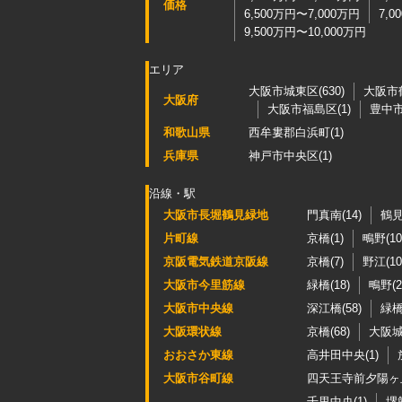
価格
6,500万円〜7,000万円
7,0
9,500万円〜10,000万円
エリア
大阪市城東区(630)
大阪市鶴
大阪府
大阪市福島区(1)
豊中市(
和歌山県
西牟婁郡白浜町(1)
兵庫県
神戸市中央区(1)
沿線・駅
大阪市長堀鶴見緑地
門真南(14)
鶴見
片町線
京橋(1)
鴫野(10
京阪電気鉄道京阪線
京橋(7)
野江(10
大阪市今里筋線
緑橋(18)
鴫野(2
大阪市中央線
深江橋(58)
緑橋(
大阪環状線
京橋(68)
大阪城
おおさか東線
高井田中央(1)
大阪市谷町線
四天王寺前夕陽ヶ丘
千里中央(1)
堺