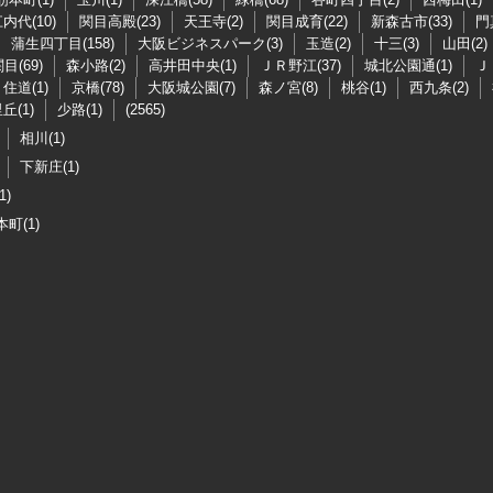
内代(10)
関目高殿(23)
天王寺(2)
関目成育(22)
新森古市(33)
門
蒲生四丁目(158)
大阪ビジネスパーク(3)
玉造(2)
十三(3)
山田(2)
目(69)
森小路(2)
高井田中央(1)
ＪＲ野江(37)
城北公園通(1)
Ｊ
住道(1)
京橋(78)
大阪城公園(7)
森ノ宮(8)
桃谷(1)
西九条(2)
丘(1)
少路(1)
(2565)
相川(1)
下新庄(1)
1)
町(1)