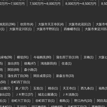
00万円〜7,500万円
7,500万円〜8,000万円
8,000万円〜8,500万円
8,
見区(296)
吹田市(4)
大阪市天王寺区(4)
大阪市此花区(2)
大阪市中
1)
大阪市淀川区(1)
大阪市平野区(1)
四條畷市(1)
大阪市東淀川区(
緑地(39)
横堤(91)
今福鶴見(80)
蒲生四丁目(119)
京橋(1)
大阪ビ
5)
放出(83)
徳庵(47)
鴻池新田(6)
住道(1)
9)
関目(69)
森小路(2)
3)
蒲生四丁目(39)
関目成育(22)
新森古市(33)
50)
谷町四丁目(1)
公園(7)
森ノ宮(7)
玉造(1)
桃谷(1)
天王寺(1)
西九条(1)
福島(1
放出(22)
ＪＲ野江(37)
城北公園通(1)
ＪＲ淡路(1)
(1)
谷町六丁目(1)
谷町四丁目(1)
都島(1)
野江内代(10)
関目高殿
筋本町(1)
玉川(1)
深江橋(58)
緑橋(68)
谷町四丁目(2)
西梅田(1)