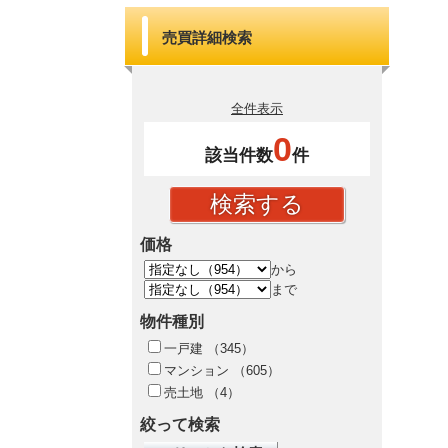
売買詳細検索
全件表示
0
該当件数
件
価格
から
まで
物件種別
一戸建
（345）
マンション
（605）
売土地
（4）
絞って検索