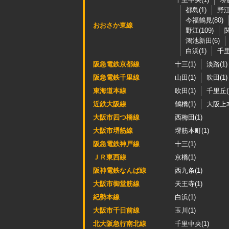
都島(1)
野江
今福鶴見(80)
おおさか東線
野江(109)
関
鴻池新田(6)
白浜(1)
千里
阪急電鉄京都線
十三(1)
淡路(1)
阪急電鉄千里線
山田(1)
吹田(1)
東海道本線
吹田(1)
千里丘(
近鉄大阪線
鶴橋(1)
大阪上本
大阪市四つ橋線
西梅田(1)
大阪市堺筋線
堺筋本町(1)
阪急電鉄神戸線
十三(1)
ＪＲ東西線
京橋(1)
阪神電鉄なんば線
西九条(1)
大阪市御堂筋線
天王寺(1)
紀勢本線
白浜(1)
大阪市千日前線
玉川(1)
北大阪急行南北線
千里中央(1)