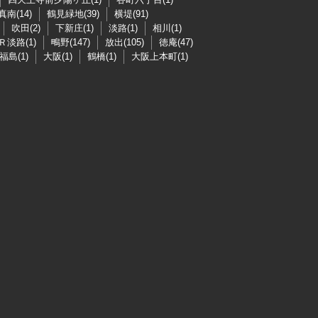
真南(14)
鶴見緑地(39)
横堤(91)
吹田(2)
下新庄(1)
淡路(1)
相川(1)
Ｒ淡路(1)
鴫野(147)
放出(105)
徳庵(47)
福島(1)
大阪(1)
鶴橋(1)
大阪上本町(1)