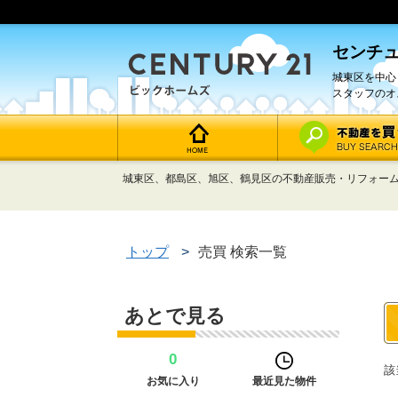
センチュ
城東区を中心
スタッフのオ
城東区、都島区、旭区、鶴見区の不動産販売・リフォーム
トップ
>
売買 検索一覧
あとで見る
0
該
お気に入り
最近見た物件