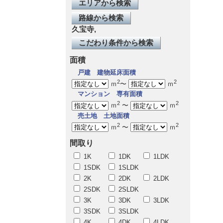
エリアから検索
路線から検索
久宝寺,
こだわり条件から検索
面積
戸建
建物延床面積
2
2
ｍ
〜
ｍ
マンション
専有面積
2
2
ｍ
〜
ｍ
売土地
土地面積
2
2
ｍ
〜
ｍ
間取り
1K
1DK
1LDK
1SDK
1SLDK
2K
2DK
2LDK
2SDK
2SLDK
3K
3DK
3LDK
3SDK
3SLDK
4K
4DK
4LDK