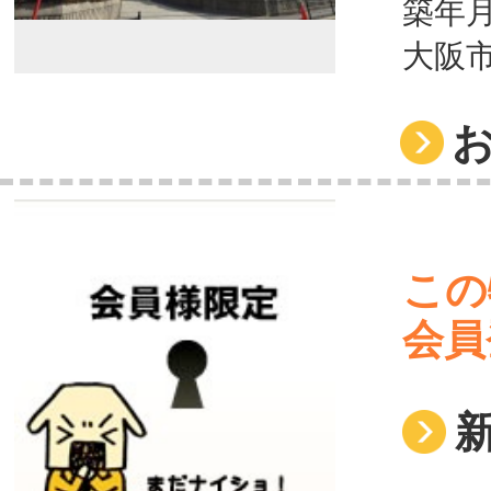
築年月
大阪
この
会員