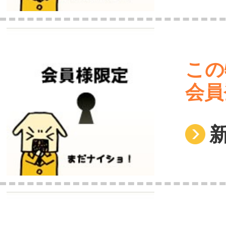
この
会員