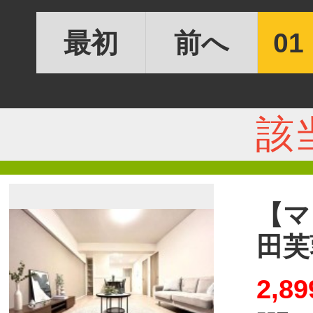
最初
前へ
01
該
【マ
田芙
2,89