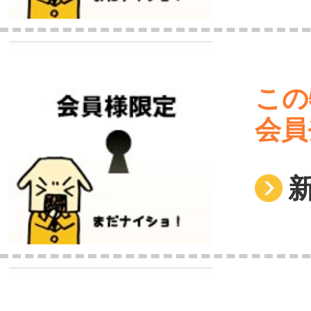
この
会員