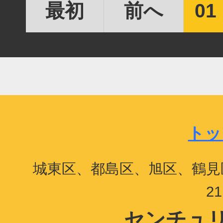
最初
前へ
01
トッ
城東区、都島区、旭区、鶴見
2
センチュリ