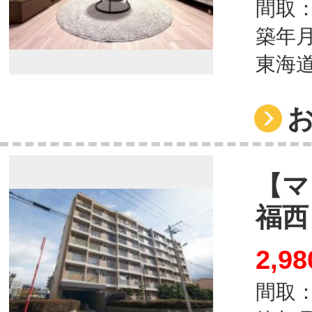
間取：
築年月
東海道
【マ
福西
2,98
間取：