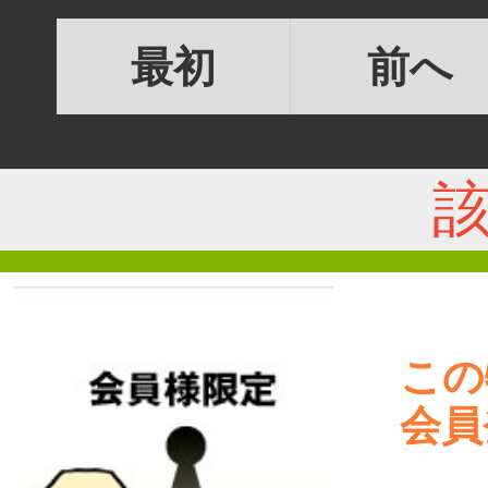
最初
前へ
この
会員