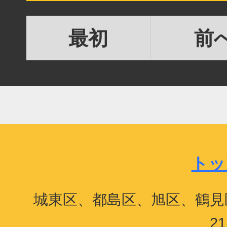
最初
前
トッ
城東区、都島区、旭区、鶴見
2