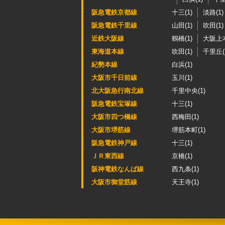
阪急電鉄京都線
十三(1)
淡路(1)
阪急電鉄千里線
山田(1)
吹田(1)
近鉄大阪線
鶴橋(1)
大阪上本
東海道本線
吹田(1)
千里丘(
紀勢本線
白浜(1)
大阪市千日前線
玉川(1)
北大阪急行南北線
千里中央(1)
阪急電鉄宝塚線
十三(1)
大阪市四つ橋線
西梅田(1)
大阪市堺筋線
堺筋本町(1)
阪急電鉄神戸線
十三(1)
ＪＲ東西線
京橋(1)
阪神電鉄なんば線
西九条(1)
大阪市御堂筋線
天王寺(1)