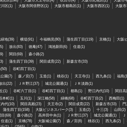
見区(296)
大阪市天王寺区(4)
吹田市(4)
大阪市此花区(2)
大阪市中
川区(1)
大阪市阿倍野区(1)
大阪市都島区(1)
大阪市西区(1)
大阪市
緑地(39)
横堤(91)
今福鶴見(80)
蒲生四丁目(119)
京橋(1)
大阪ビ
5)
放出(83)
徳庵(47)
鴻池新田(6)
住道(1)
9)
関目(69)
森小路(2)
3)
蒲生四丁目(39)
関目成育(22)
新森古市(33)
50)
谷町四丁目(1)
公園(7)
森ノ宮(7)
玉造(1)
桃谷(1)
天王寺(1)
西九条(1)
福島(1
放出(22)
ＪＲ野江(37)
城北公園通(1)
ＪＲ淡路(1)
(1)
谷町六丁目(1)
谷町四丁目(1)
都島(1)
野江内代(10)
関目高殿
筋本町(1)
玉川(1)
深江橋(58)
緑橋(68)
谷町四丁目(2)
西梅田(1)
内代(10)
関目高殿(23)
天王寺(2)
関目成育(22)
新森古市(33)
門
蒲生四丁目(158)
大阪ビジネスパーク(3)
玉造(2)
十三(3)
山田(2)
目(69)
森小路(2)
高井田中央(1)
ＪＲ野江(37)
城北公園通(1)
Ｊ
住道(1)
京橋(78)
大阪城公園(7)
森ノ宮(8)
桃谷(1)
西九条(2)
丘(1)
(2565)
少路(1)