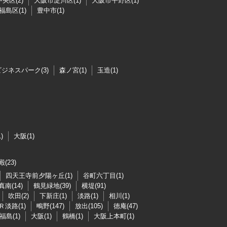
央区(2)
大阪市淀川区(1)
大阪市平野区(1)
福島区(1)
豊中市(1)
ジネスパーク(3)
森ノ宮(1)
玉造(1)
)
大阪(1)
(23)
四天王寺前夕陽ヶ丘(1)
谷町六丁目(1)
真南(14)
鶴見緑地(39)
横堤(91)
吹田(2)
下新庄(1)
淡路(1)
相川(1)
Ｒ淡路(1)
鴫野(147)
放出(105)
徳庵(47)
福島(1)
大阪(1)
鶴橋(1)
大阪上本町(1)