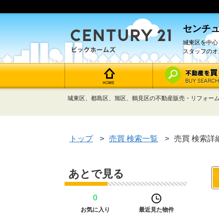
センチュ
城東区を中心
スタッフのオ
城東区、都島区、旭区、鶴見区の不動産販売・リフォーム
トップ
>
売買 検索一覧
>
売買 検索詳
あとで見る
0
お気に入り
最近見た物件