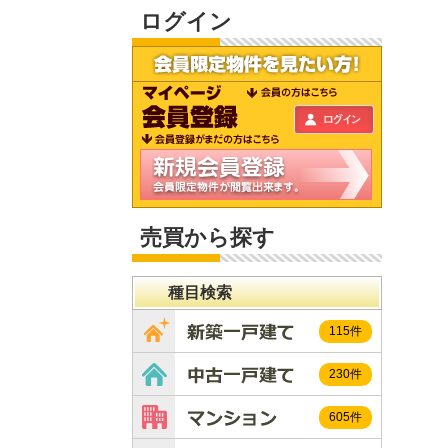
ログイン
売買から探す
種目検索
115件
230件
605件