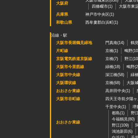
大阪市城東区(630)
大阪市鶴
大阪府
四條畷市(1)
大阪市東淀
兵庫県
神戸市中央区(1)
和歌山県
西牟婁郡白浜町(1)
沿線・駅
大阪市長堀鶴見緑地
門真南(14)
鶴見
片町線
京橋(1)
鴫野(10
京阪電気鉄道京阪線
京橋(7)
野江(10
大阪市今里筋線
緑橋(18)
鴫野(2
大阪市中央線
深江橋(58)
緑橋(
大阪環状線
京橋(68)
大阪城
おおさか東線
高井田中央(1)
大阪市谷町線
四天王寺前夕陽ヶ丘
千里中央(1)
堺
都島(1)
野江
今福鶴見(80)
おおさか東線
野江(109)
関
鴻池新田(6)
白浜(1)
千里