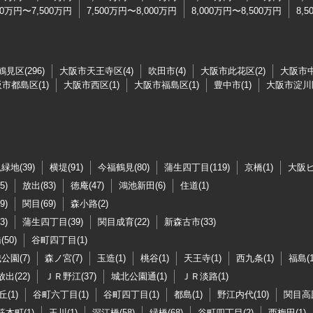
00万円〜7,500万円
7,500万円〜8,000万円
8,000万円〜8,500万円
8,
見区(296)
大阪市天王寺区(4)
吹田市(4)
大阪市此花区(2)
大阪市中
市都島区(1)
大阪市西区(1)
大阪市福島区(1)
豊中市(1)
大阪市淀川区
緑地(39)
横堤(91)
今福鶴見(80)
蒲生四丁目(119)
京橋(1)
大阪ビ
5)
放出(83)
徳庵(47)
鴻池新田(6)
住道(1)
9)
関目(69)
森小路(2)
3)
蒲生四丁目(39)
関目成育(22)
新森古市(33)
50)
谷町四丁目(1)
公園(7)
森ノ宮(7)
玉造(1)
桃谷(1)
天王寺(1)
西九条(1)
福島(1
放出(22)
ＪＲ野江(37)
城北公園通(1)
ＪＲ淡路(1)
(1)
谷町六丁目(1)
谷町四丁目(1)
都島(1)
野江内代(10)
関目高殿
筋本町(1)
玉川(1)
深江橋(58)
緑橋(68)
谷町四丁目(2)
西梅田(1)