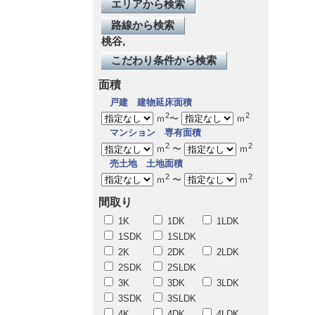
エリアから検索
路線から検索
桃谷,
こだわり条件から検索
面積
戸建
建物延床面積
2
2
ｍ
〜
ｍ
マンション
専有面積
2
2
ｍ
〜
ｍ
売土地
土地面積
2
2
ｍ
〜
ｍ
間取り
1K
1DK
1LDK
1SDK
1SLDK
2K
2DK
2LDK
2SDK
2SLDK
3K
3DK
3LDK
3SDK
3SLDK
4K
4DK
4LDK