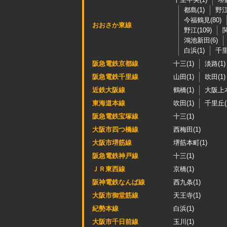
都島(1)
野江
今福鶴見(80)
おおさか東線
野江(109)
関
鴻池新田(6)
白浜(1)
千里
阪急電鉄京都線
十三(1)
淡路(1)
阪急電鉄千里線
山田(1)
吹田(1)
近鉄大阪線
鶴橋(1)
大阪上本
東海道本線
吹田(1)
千里丘(
阪急電鉄宝塚線
十三(1)
大阪市四つ橋線
西梅田(1)
大阪市堺筋線
堺筋本町(1)
阪急電鉄神戸線
十三(1)
ＪＲ東西線
京橋(1)
阪神電鉄なんば線
西九条(1)
大阪市御堂筋線
天王寺(1)
紀勢本線
白浜(1)
大阪市千日前線
玉川(1)