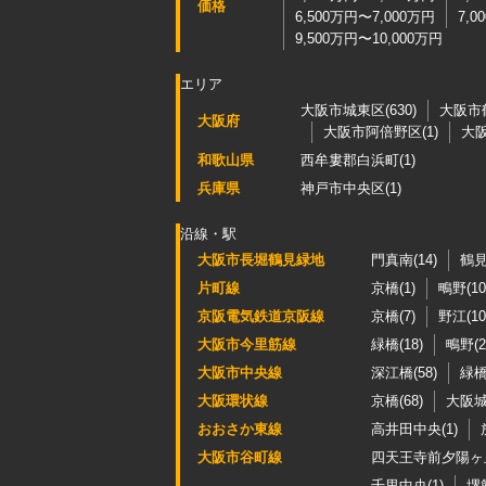
価格
6,500万円〜7,000万円
7,0
9,500万円〜10,000万円
エリア
大阪市城東区(630)
大阪市鶴
大阪府
大阪市阿倍野区(1)
大阪
和歌山県
西牟婁郡白浜町(1)
兵庫県
神戸市中央区(1)
沿線・駅
大阪市長堀鶴見緑地
門真南(14)
鶴見
片町線
京橋(1)
鴫野(10
京阪電気鉄道京阪線
京橋(7)
野江(10
大阪市今里筋線
緑橋(18)
鴫野(2
大阪市中央線
深江橋(58)
緑橋(
大阪環状線
京橋(68)
大阪城
おおさか東線
高井田中央(1)
大阪市谷町線
四天王寺前夕陽ヶ丘
千里中央(1)
堺