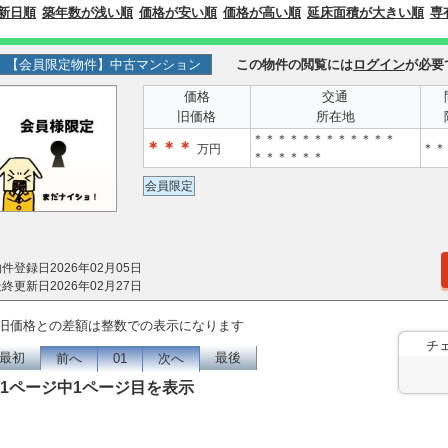
新日順
築年数が浅い順
価格が安い順
価格が高い順
延床面積が大きい順
専
【会員限定物件】中古マンション
この物件の閲覧には
ログイン
が必要
価格
交通
旧価格
所在地
＊＊＊＊＊＊＊＊＊＊＊＊
＊＊＊
＊＊
万円
＊＊＊＊＊＊
会員限定
件登録日2026年02月05日
終更新日2026年02月27日
旧価格との差額は整数での表示になります
チ
最初
最後
前へ
01
次へ
1ページ中1ページ目を表示