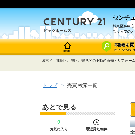
センチュ
城東区を中心
スタッフのオ
城東区、都島区、旭区、鶴見区の不動産販売・リフォーム
トップ
>
売買 検索一覧
あとで見る
0
お気に入り
最近見た物件
全