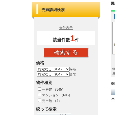
更
売買詳細検索
全件表示
1
該当件数
件
価格
物
から
最
まで
物件種別
※
一戸建
（345）
マンション
（605）
全
売土地
（4）
絞って検索