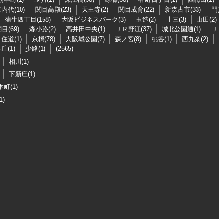
内代(10)
関目高殿(23)
天王寺(2)
関目成育(22)
新森古市(33)
門
蒲生四丁目(158)
大阪ビジネスパーク(3)
玉造(2)
十三(3)
山田(2)
目(69)
森小路(2)
高井田中央(1)
ＪＲ野江(37)
城北公園通(1)
Ｊ
住道(1)
京橋(78)
大阪城公園(7)
森ノ宮(8)
桃谷(1)
西九条(2)
丘(1)
少路(1)
(2565)
相川(1)
下新庄(1)
町(1)
1)