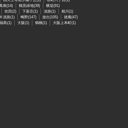
真南(14)
鶴見緑地(39)
横堤(91)
吹田(2)
下新庄(1)
淡路(1)
相川(1)
Ｒ淡路(1)
鴫野(147)
放出(105)
徳庵(47)
福島(1)
大阪(1)
鶴橋(1)
大阪上本町(1)