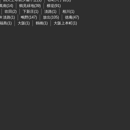
真南(14)
鶴見緑地(39)
横堤(91)
吹田(2)
下新庄(1)
淡路(1)
相川(1)
Ｒ淡路(1)
鴫野(147)
放出(105)
徳庵(47)
福島(1)
大阪(1)
鶴橋(1)
大阪上本町(1)