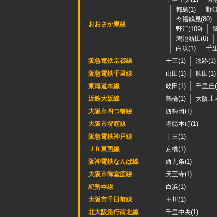
都島(1)
野江
今福鶴見(80)
おおさか東線
野江(109)
関
鴻池新田(6)
白浜(1)
千里
阪急電鉄京都線
十三(1)
淡路(1)
阪急電鉄千里線
山田(1)
吹田(1)
東海道本線
吹田(1)
千里丘(
近鉄大阪線
鶴橋(1)
大阪上本
大阪市四つ橋線
西梅田(1)
大阪市堺筋線
堺筋本町(1)
阪急電鉄神戸線
十三(1)
ＪＲ東西線
京橋(1)
阪神電鉄なんば線
西九条(1)
大阪市御堂筋線
天王寺(1)
紀勢本線
白浜(1)
大阪市千日前線
玉川(1)
北大阪急行南北線
千里中央(1)