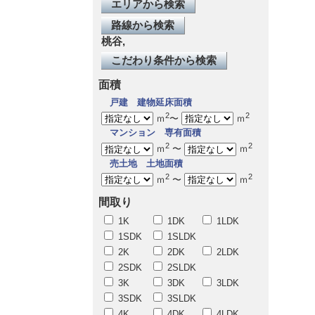
エリアから検索
路線から検索
桃谷,
こだわり条件から検索
面積
戸建
建物延床面積
2
2
ｍ
〜
ｍ
マンション
専有面積
2
2
ｍ
〜
ｍ
売土地
土地面積
2
2
ｍ
〜
ｍ
間取り
1K
1DK
1LDK
1SDK
1SLDK
2K
2DK
2LDK
2SDK
2SLDK
3K
3DK
3LDK
3SDK
3SLDK
4K
4DK
4LDK