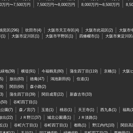
00万円〜7,500万円
7,500万円〜8,000万円
8,000万円〜8,500万円
8,
見区(296)
吹田市(4)
大阪市天王寺区(4)
大阪市此花区(2)
大阪市中
1)
大阪市淀川区(1)
大阪市平野区(1)
四條畷市(1)
大阪市東淀川区(
緑地(39)
横堤(91)
今福鶴見(80)
蒲生四丁目(119)
京橋(1)
大阪ビ
5)
放出(83)
徳庵(47)
鴻池新田(6)
住道(1)
9)
関目(69)
森小路(2)
3)
蒲生四丁目(39)
関目成育(22)
新森古市(33)
50)
谷町四丁目(1)
公園(7)
森ノ宮(7)
玉造(1)
桃谷(1)
天王寺(1)
西九条(1)
福島(1
放出(22)
ＪＲ野江(37)
城北公園通(1)
ＪＲ淡路(1)
(1)
谷町六丁目(1)
谷町四丁目(1)
都島(1)
野江内代(10)
関目高殿
筋本町(1)
玉川(1)
深江橋(58)
緑橋(68)
谷町四丁目(2)
西梅田(1)