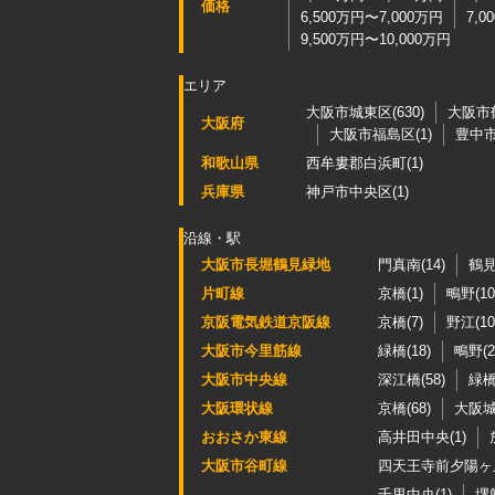
価格
6,500万円〜7,000万円
7,0
9,500万円〜10,000万円
エリア
大阪市城東区(630)
大阪市鶴
大阪府
大阪市福島区(1)
豊中市(
和歌山県
西牟婁郡白浜町(1)
兵庫県
神戸市中央区(1)
沿線・駅
大阪市長堀鶴見緑地
門真南(14)
鶴見
片町線
京橋(1)
鴫野(10
京阪電気鉄道京阪線
京橋(7)
野江(10
大阪市今里筋線
緑橋(18)
鴫野(2
大阪市中央線
深江橋(58)
緑橋(
大阪環状線
京橋(68)
大阪城
おおさか東線
高井田中央(1)
大阪市谷町線
四天王寺前夕陽ヶ丘
千里中央(1)
堺