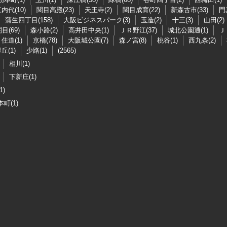
内代(10)
関目高殿(23)
天王寺(2)
関目成育(22)
新森古市(33)
門
蒲生四丁目(158)
大阪ビジネスパーク(3)
玉造(2)
十三(3)
山田(2)
目(69)
森小路(2)
高井田中央(1)
ＪＲ野江(37)
城北公園通(1)
Ｊ
住道(1)
京橋(78)
大阪城公園(7)
森ノ宮(8)
桃谷(1)
西九条(2)
丘(1)
少路(1)
(2565)
相川(1)
下新庄(1)
1)
町(1)