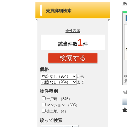
更
売買詳細検索
全件表示
1
該当件数
件
価格
物
から
最
まで
物件種別
※
一戸建
（345）
マンション
（605）
全
売土地
（4）
絞って検索