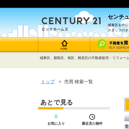
センチュ
城東区を中心
スタッフのオ
城東区、都島区、旭区、鶴見区の不動産販売・リフォーム
トップ
>
売買 検索一覧
あとで見る
0
お気に入り
最近見た物件
全