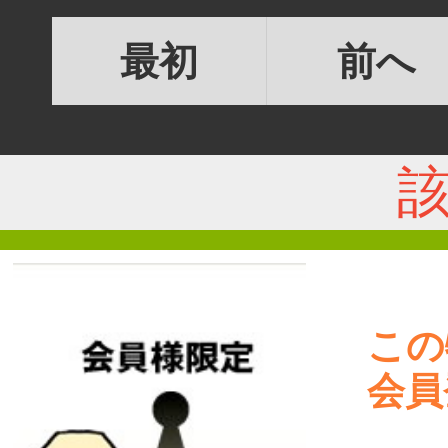
最初
前へ
この
会員