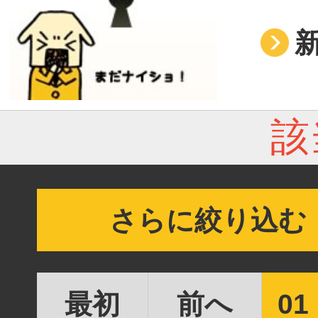
該
さらに絞り込む
最初
前へ
01