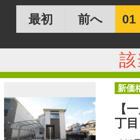
最初
前へ
01
該
新価
【一
丁目