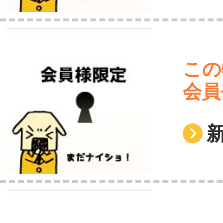
この
会員