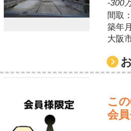
-30
間取：
築年月
大阪
この
会員